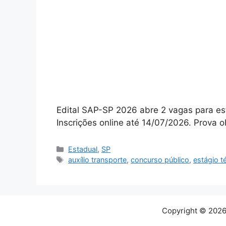
Edital SAP-SP 2026 abre 2 vagas para est
Inscrições online até 14/07/2026. Prova ob
Categorias
Estadual
,
SP
Tags
auxílio transporte
,
concurso público
,
estágio t
Copyright © 2026