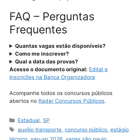
FAQ – Perguntas
Frequentes
Quantas vagas estão disponíveis?
Como me inscrever?
Qual a data das provas?
Acesse o documento original:
Edital e
Inscrições na Banca Organizadora
Acompanhe todos os concursos públicos
abertos no
Radar Concursos Públicos
.
Categorias
Estadual
,
SP
Tags
auxílio transporte
,
concurso público
,
estágio
técnico
,
sap-sp 2026
,
vagas são paulo