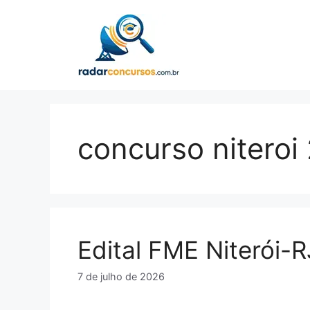
Pular
para
o
conteúdo
concurso niteroi
Edital FME Niterói-
7 de julho de 2026