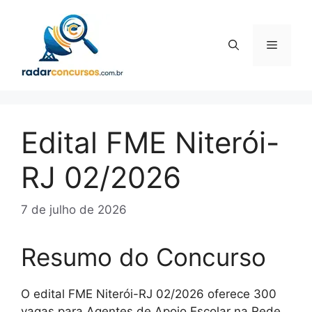
Pular
para
o
Menu
conteúdo
Edital FME Niterói-
RJ 02/2026
7 de julho de 2026
Resumo do Concurso
O edital FME Niterói-RJ 02/2026 oferece 300
vagas para Agentes de Apoio Escolar na Rede