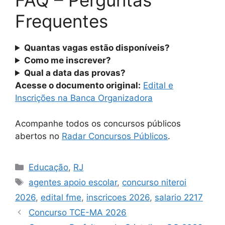
FAQ – Perguntas
Frequentes
Quantas vagas estão disponíveis?
Como me inscrever?
Qual a data das provas?
Acesse o documento original:
Edital e
Inscrições na Banca Organizadora
Acompanhe todos os concursos públicos
abertos no
Radar Concursos Públicos
.
Categorias
Educação
,
RJ
Tags
agentes apoio escolar
,
concurso niteroi
2026
,
edital fme
,
inscricoes 2026
,
salario 2217
Concurso TCE-MA 2026