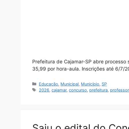
Prefeitura de Cajamar-SP abre processo s
35,99 por hora-aula. Inscrições até 6/7/
Categorias
Educação
,
Municipal
,
Município
,
SP
Tags
2026
,
cajamar
,
concurso
,
prefeitura
,
professo
Saiu o edital do Co