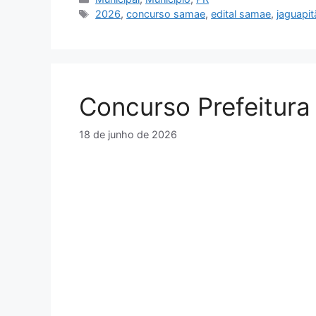
Tags
2026
,
concurso samae
,
edital samae
,
jaguapit
Concurso Prefeitura
18 de junho de 2026