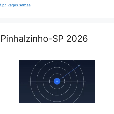
ã pr
,
vagas samae
 Pinhalzinho-SP 2026