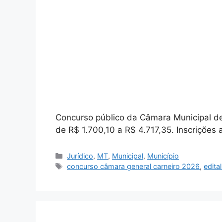
Concurso público da Câmara Municipal de
de R$ 1.700,10 a R$ 4.717,35. Inscriçõe
Categorias
Jurídico
,
MT
,
Municipal
,
Município
Tags
concurso câmara general carneiro 2026
,
edita