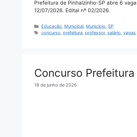
Prefeitura de Pinhalzinho-SP abre 6 vaga
12/07/2026. Edital nº 02/2026.
Categorias
Educação
,
Municipal
,
Município
,
SP
Tags
concurso
,
prefeitura
,
professor
,
salário
,
vagas
Concurso Prefeitura
18 de junho de 2026