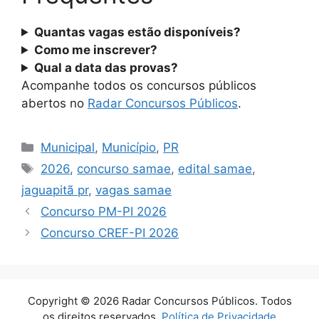
Quantas vagas estão disponíveis?
Como me inscrever?
Qual a data das provas?
Acompanhe todos os concursos públicos
abertos no
Radar Concursos Públicos
.
Categorias
Municipal
,
Município
,
PR
Tags
2026
,
concurso samae
,
edital samae
,
jaguapitã pr
,
vagas samae
Concurso PM-PI 2026
Concurso CREF-PI 2026
Copyright © 2026 Radar Concursos Públicos. Todos
os direitos reservados.
Política de Privacidade