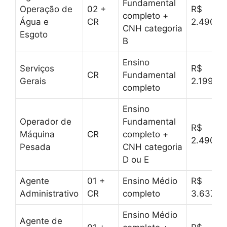
Fundamental
Operação de
02 +
R$
completo +
Água e
CR
2.490,0
CNH categoria
Esgoto
B
Ensino
Serviços
R$
CR
Fundamental
Gerais
2.199,00
completo
Ensino
Operador de
Fundamental
R$
Máquina
CR
completo +
2.490,0
Pesada
CNH categoria
D ou E
Agente
01 +
Ensino Médio
R$
Administrativo
CR
completo
3.637,6
Ensino Médio
Agente de