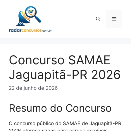
Pular
para
o
Menu
conteúdo
Concurso SAMAE
Jaguapitã-PR 2026
22 de junho de 2026
Resumo do Concurso
O concurso público do SAMAE de Jaguapitã-PR
2026 oferece vagas para cargos de níveis