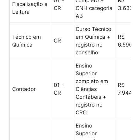
01 +
completo +
R$
Fiscalização e
CR
CNH categoria
3.637,6
Leitura
AB
Curso Técnico
Técnico em
em Química +
R$
CR
Química
registro no
6.590,0
conselho
Ensino
Superior
completo em
01 +
R$
Contador
Ciências
CR
7.944,9
Contábeis +
registro no
CRC
Ensino
Superior