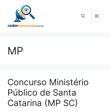
Pular
para
o
Menu
conteúdo
MP
Concurso Ministério
Público de Santa
Catarina (MP SC)