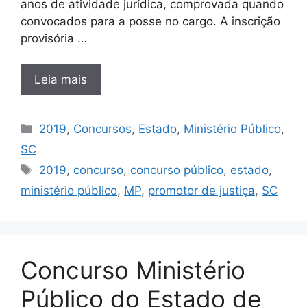
anos de atividade jurídica, comprovada quando
convocados para a posse no cargo. A inscrição
provisória …
Leia mais
Categorias
2019
,
Concursos
,
Estado
,
Ministério Público
,
SC
Tags
2019
,
concurso
,
concurso público
,
estado
,
ministério público
,
MP
,
promotor de justiça
,
SC
Concurso Ministério
Público do Estado de