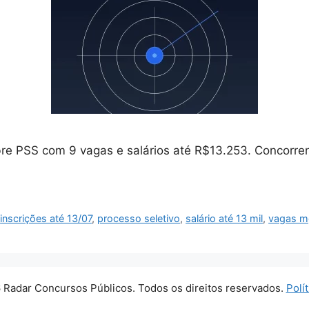
bre PSS com 9 vagas e salários até R$13.253. Concorre
,
inscrições até 13/07
,
processo seletivo
,
salário até 13 mil
,
vagas m
 Radar Concursos Públicos. Todos os direitos reservados.
Polí