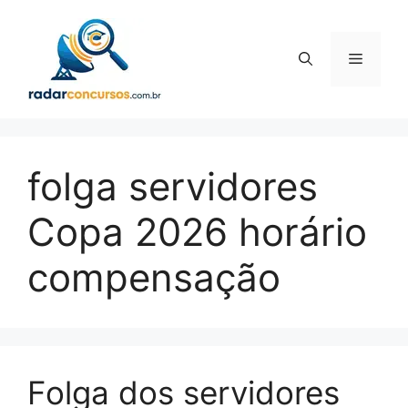
Pular
para
o
Menu
conteúdo
folga servidores
Copa 2026 horário
compensação
Folga dos servidores