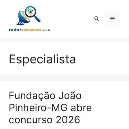
Pular
para
o
Menu
conteúdo
Especialista
Fundação João
Pinheiro-MG abre
concurso 2026