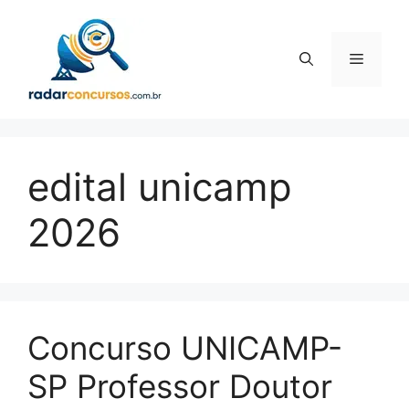
Pular
para
o
Menu
conteúdo
edital unicamp
2026
Concurso UNICAMP-
SP Professor Doutor