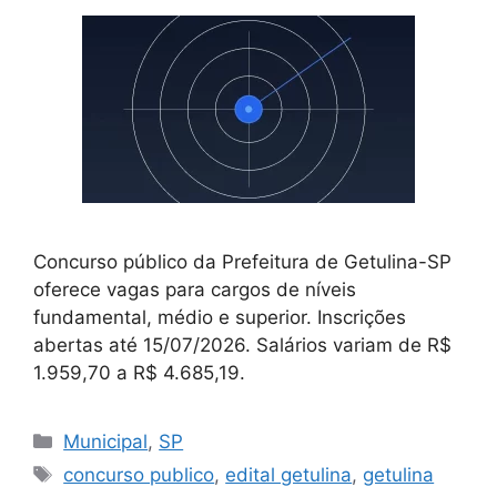
Concurso público da Prefeitura de Getulina-SP
oferece vagas para cargos de níveis
fundamental, médio e superior. Inscrições
abertas até 15/07/2026. Salários variam de R$
1.959,70 a R$ 4.685,19.
Categorias
Municipal
,
SP
Tags
concurso publico
,
edital getulina
,
getulina