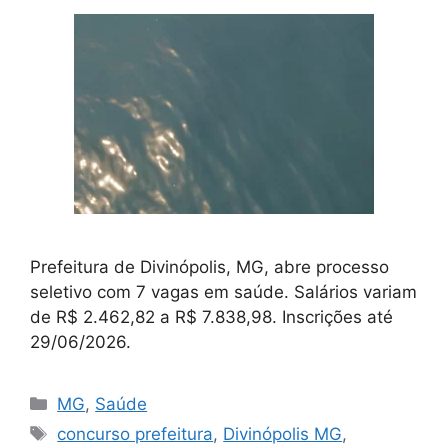
Prefeitura de Divinópolis, MG, abre processo
seletivo com 7 vagas em saúde. Salários variam
de R$ 2.462,82 a R$ 7.838,98. Inscrições até
29/06/2026.
Categorias
MG
,
Saúde
Tags
concurso prefeitura
,
Divinópolis MG
,