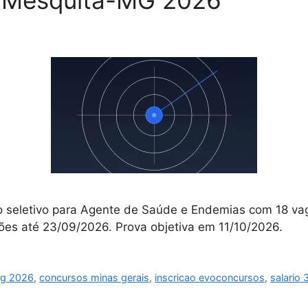
a Mesquita-MG 2026
o seletivo para Agente de Saúde e Endemias com 18 va
ições até 23/09/2026. Prova objetiva em 11/10/2026.
mg 2026
,
concursos minas gerais
,
inscricao evoconcursos
,
salario 