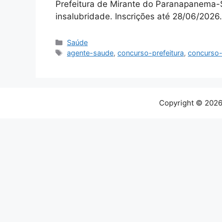
Prefeitura de Mirante do Paranapanema-S
insalubridade. Inscrições até 28/06/2026
Categorias
Saúde
Tags
agente-saude
,
concurso-prefeitura
,
concurso
Copyright © 2026