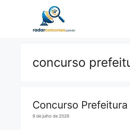
Pular
para
o
conteúdo
concurso prefei
Concurso Prefeitur
9 de julho de 2026