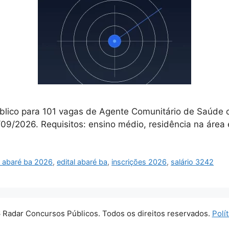
blico para 101 vagas de Agente Comunitário de Saúde c
09/2026. Requisitos: ensino médio, residência na área e
a abaré ba 2026
,
edital abaré ba
,
inscrições 2026
,
salário 3242
 Radar Concursos Públicos. Todos os direitos reservados.
Polí