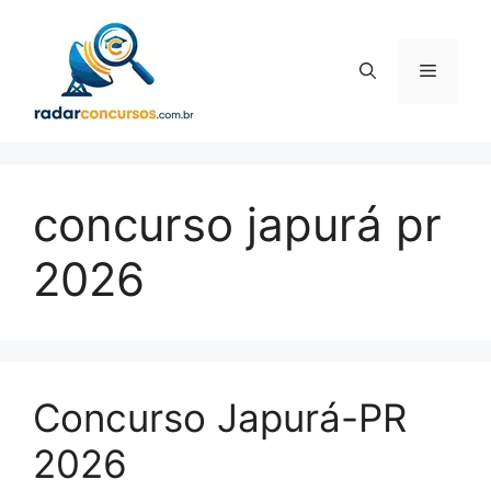
Pular
para
o
Menu
conteúdo
concurso japurá pr
2026
Concurso Japurá-PR
2026