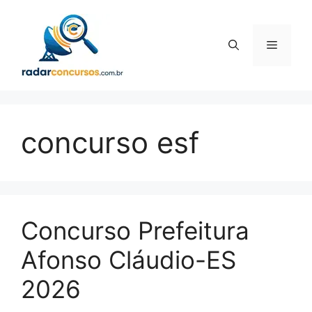
Pular
para
o
Menu
conteúdo
concurso esf
Concurso Prefeitura
Afonso Cláudio-ES
2026