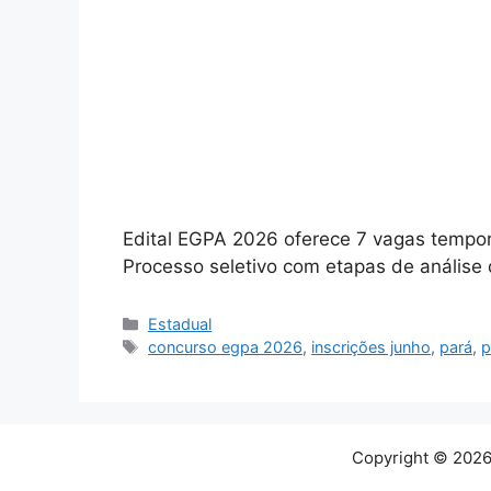
Edital EGPA 2026 oferece 7 vagas temporár
Processo seletivo com etapas de análise 
Categorias
Estadual
Tags
concurso egpa 2026
,
inscrições junho
,
pará
,
p
Copyright © 2026