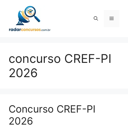
Pular
para
o
Menu
conteúdo
concurso CREF-PI
2026
Concurso CREF-PI
2026