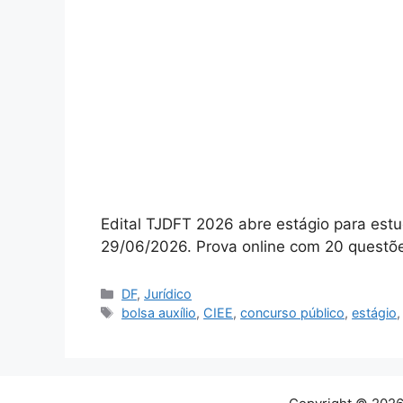
Edital TJDFT 2026 abre estágio para estu
29/06/2026. Prova online com 20 questõe
Categorias
DF
,
Jurídico
Tags
bolsa auxílio
,
CIEE
,
concurso público
,
estágio