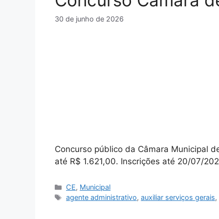
Concurso Câmara d
30 de junho de 2026
Concurso público da Câmara Municipal de 
até R$ 1.621,00. Inscrições até 20/07/2
Categorias
CE
,
Municipal
Tags
agente administrativo
,
auxiliar serviços gerais