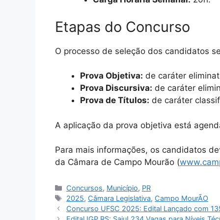
Etapas do Concurso
O processo de seleção dos candidatos se
Prova Objetiva:
de caráter eliminató
Prova Discursiva:
de caráter elimin
Prova de Títulos:
de caráter classi
A aplicação da prova objetiva está agen
Para mais informações, os candidatos d
da Câmara de Campo Mourão (
www.camp
Categorias
Concursos
,
Município
,
PR
Tags
2025
,
Câmara Legislativa
,
Campo MourÃO
Concurso UFSC 2025: Edital Lançado com 135 
Edital IGP RS: Saiu! 234 Vagas para Níveis Téc