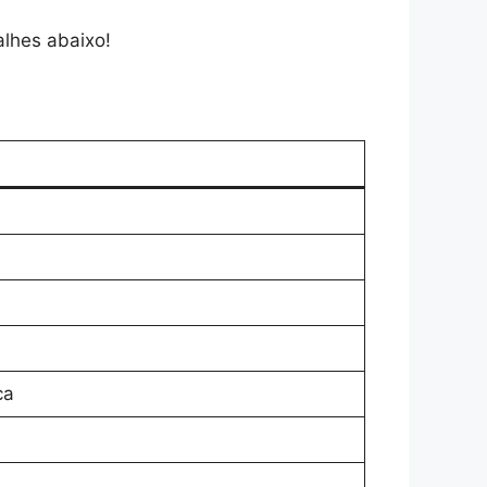
alhes abaixo!
ca