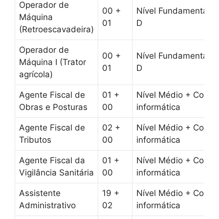
Operador de
00 +
Nível Fundamental 
Máquina
01
D
(Retroescavadeira)
Operador de
00 +
Nível Fundamental 
Máquina I (Trator
01
D
agrícola)
Agente Fiscal de
01 +
Nível Médio + Conhe
Obras e Posturas
00
informática
Agente Fiscal de
02 +
Nível Médio + Conhe
Tributos
00
informática
Agente Fiscal da
01 +
Nível Médio + Conhe
Vigilância Sanitária
00
informática
Assistente
19 +
Nível Médio + Conhe
Administrativo
02
informática