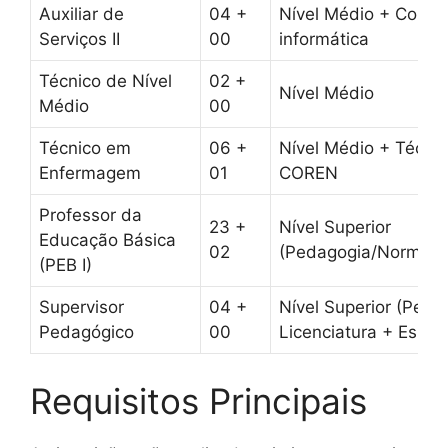
Auxiliar de
04 +
Nível Médio + Conhe
Serviços II
00
informática
Técnico de Nível
02 +
Nível Médio
Médio
00
Técnico em
06 +
Nível Médio + Técnic
Enfermagem
01
COREN
Professor da
23 +
Nível Superior
Educação Básica
02
(Pedagogia/Normal/L
(PEB I)
Supervisor
04 +
Nível Superior (Peda
Pedagógico
00
Licenciatura + Esp.)
Requisitos Principais