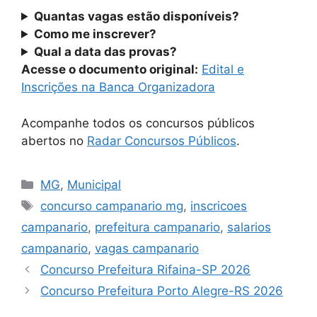
Quantas vagas estão disponíveis?
Como me inscrever?
Qual a data das provas?
Acesse o documento original:
Edital e
Inscrições na Banca Organizadora
Acompanhe todos os concursos públicos
abertos no
Radar Concursos Públicos
.
Categorias
MG
,
Municipal
Tags
concurso campanario mg
,
inscricoes
campanario
,
prefeitura campanario
,
salarios
campanario
,
vagas campanario
Concurso Prefeitura Rifaina-SP 2026
Concurso Prefeitura Porto Alegre-RS 2026