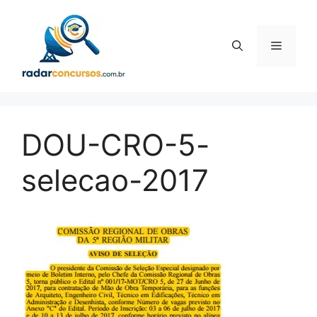
Pular
para
o
Menu
conteúdo
DOU-CRO-5-
selecao-2017