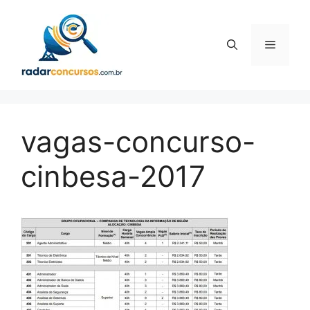
Pular
para
o
Menu
conteúdo
vagas-concurso-
cinbesa-2017