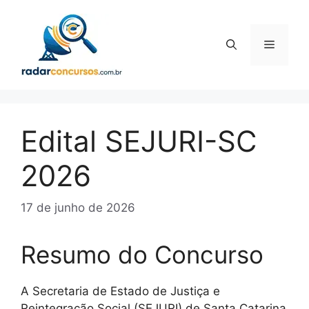
Pular
para
o
Menu
conteúdo
Edital SEJURI-SC
2026
17 de junho de 2026
Resumo do Concurso
A Secretaria de Estado de Justiça e
Reintegração Social (SEJURI) de Santa Catarina