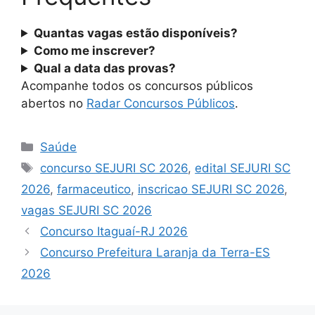
Quantas vagas estão disponíveis?
Como me inscrever?
Qual a data das provas?
Acompanhe todos os concursos públicos
abertos no
Radar Concursos Públicos
.
Categorias
Saúde
Tags
concurso SEJURI SC 2026
,
edital SEJURI SC
2026
,
farmaceutico
,
inscricao SEJURI SC 2026
,
vagas SEJURI SC 2026
Concurso Itaguaí-RJ 2026
Concurso Prefeitura Laranja da Terra-ES
2026