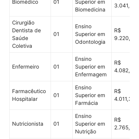
Biomédico
01
Superior em
3.041,55
Biomedicina
Cirurgião
Ensino
Dentista de
R$
01
Superior em
Saúde
9.220,98
Odontologia
Coletiva
Ensino
R$
Enfermeiro
01
Superior em
4.082,90
Enfermagem
Ensino
Farmacêutico
R$
01
Superior em
Hospitalar
4.011,32
Farmácia
Ensino
R$
Nutricionista
01
Superior em
2.765,04
Nutrição