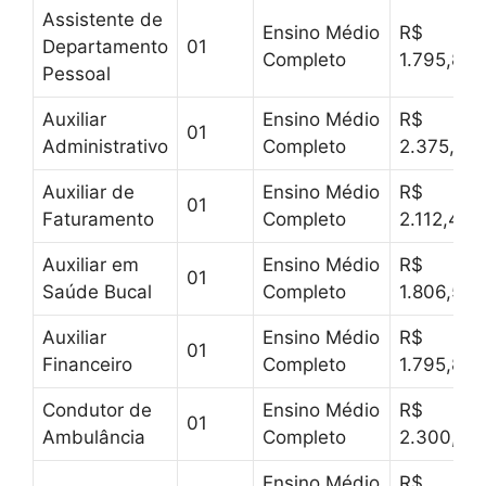
Assistente de
Ensino Médio
R$
Departamento
01
Completo
1.795,81
Pessoal
Auxiliar
Ensino Médio
R$
01
Administrativo
Completo
2.375,81
Auxiliar de
Ensino Médio
R$
01
Faturamento
Completo
2.112,47
Auxiliar em
Ensino Médio
R$
01
Saúde Bucal
Completo
1.806,56
Auxiliar
Ensino Médio
R$
01
Financeiro
Completo
1.795,89
Condutor de
Ensino Médio
R$
01
Ambulância
Completo
2.300,00
Ensino Médio
R$