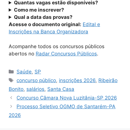
Quantas vagas estão disponíveis?
Como me inscrever?
Qual a data das provas?
Acesse o documento original:
Edital e
Inscrições na Banca Organizadora
Acompanhe todos os concursos públicos
abertos no
Radar Concursos Públicos
.
Categorias
Saúde
,
SP
Tags
concurso público
,
inscrições 2026
,
Ribeirão
Bonito
,
salários
,
Santa Casa
Concurso Câmara Nova Luzitânia-SP 2026
Processo Seletivo OGMO de Santarém-PA
2026