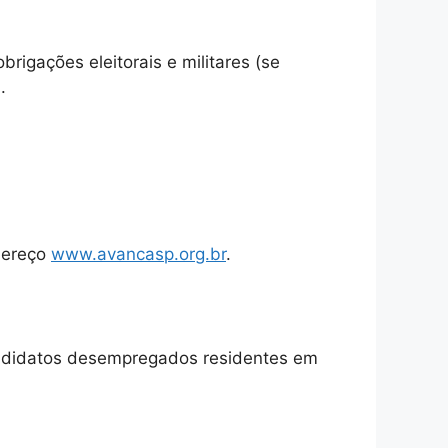
igações eleitorais e militares (se
.
ndereço
www.avancasp.org.br
.
Candidatos desempregados residentes em