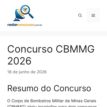
Pular
para
o
Menu
conteúdo
Concurso CBMMG
2026
18 de junho de 2026
Resumo do Concurso
O Corpo de Bombeiros Militar de Minas Gerais
(CBMMG) abriu inscrições para dois concursos