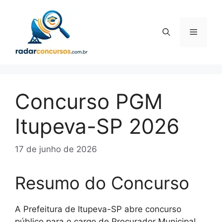
Pular
para
o
Menu
conteúdo
Concurso PGM
Itupeva-SP 2026
17 de junho de 2026
Resumo do Concurso
A Prefeitura de Itupeva-SP abre concurso
público para o cargo de Procurador Municipal