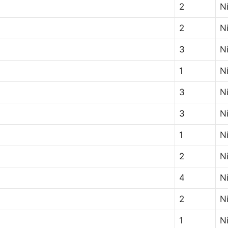
2
Ní
2
Ní
3
Ní
1
Ní
3
Ní
3
Ní
1
Ní
2
N
4
N
2
Ní
1
N