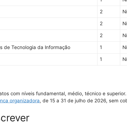
2
Ní
2
N
2
N
s de Tecnologia da Informação
1
Ní
1
Ní
s
tos com níveis fundamental, médio, técnico e superior.
banca organizadora
, de 15 a 31 de julho de 2026, sem co
crever