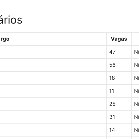
ários
rgo
Vagas
47
N
56
N
18
Ní
11
N
25
Ní
31
Ní
14
Ní