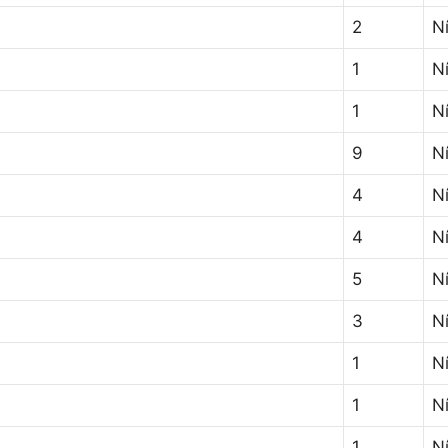
2
Ní
1
Ní
1
N
9
Ní
4
Ní
4
Ní
5
N
3
Ní
1
Ní
1
N
1
Ní