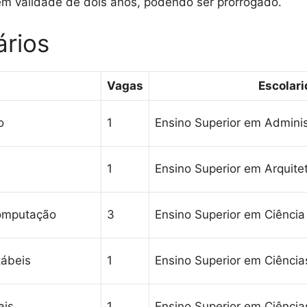
em validade de dois anos, podendo ser prorrogado.
ários
Vagas
Escolar
o
1
Ensino Superior em Admini
1
Ensino Superior em Arquite
Computação
3
Ensino Superior em Ciênci
tábeis
1
Ensino Superior em Ciência
ais
1
Ensino Superior em Ciência