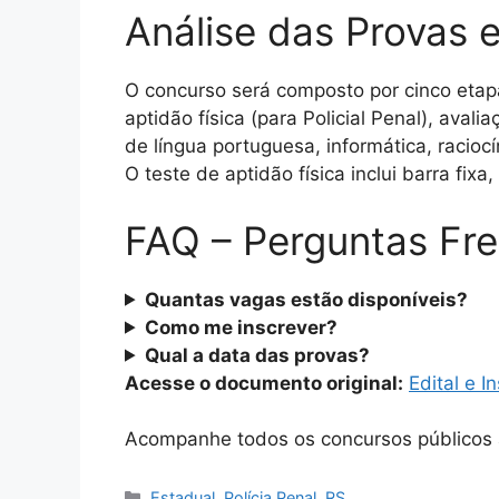
Análise das Provas e
O concurso será composto por cinco etapas:
aptidão física (para Policial Penal), aval
de língua portuguesa, informática, racioc
O teste de aptidão física inclui barra fix
FAQ – Perguntas Fr
Quantas vagas estão disponíveis?
Como me inscrever?
Qual a data das provas?
Acesse o documento original:
Edital e 
Acompanhe todos os concursos públicos
Categorias
Estadual
,
Polícia Penal
,
RS