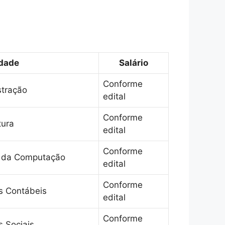
idade
Salário
Conforme
stração
edital
Conforme
tura
edital
Conforme
a da Computação
edital
Conforme
s Contábeis
edital
Conforme
s Sociais