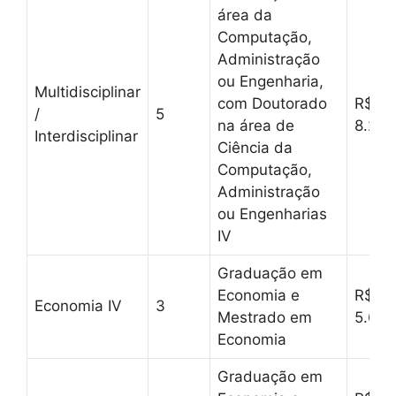
área da
Computação,
Administração
ou Engenharia,
Multidisciplinar
com Doutorado
R$
/
5
na área de
8.257
Interdisciplinar
Ciência da
Computação,
Administração
ou Engenharias
IV
Graduação em
Economia e
R$
Economia IV
3
Mestrado em
5.626
Economia
Graduação em