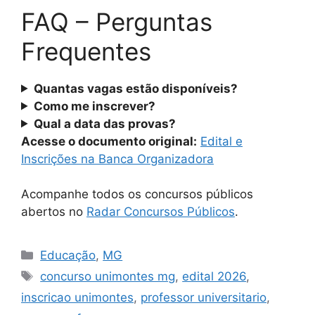
FAQ – Perguntas
Frequentes
Quantas vagas estão disponíveis?
Como me inscrever?
Qual a data das provas?
Acesse o documento original:
Edital e
Inscrições na Banca Organizadora
Acompanhe todos os concursos públicos
abertos no
Radar Concursos Públicos
.
Categorias
Educação
,
MG
Tags
concurso unimontes mg
,
edital 2026
,
inscricao unimontes
,
professor universitario
,