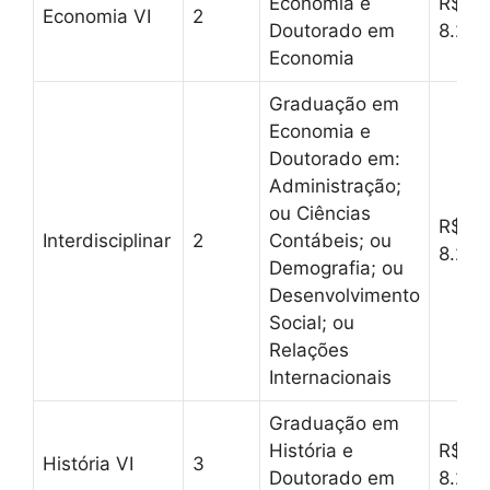
Economia e
R$
Economia VI
2
Doutorado em
8.257
Economia
Graduação em
Economia e
Doutorado em:
Administração;
ou Ciências
R$
Interdisciplinar
2
Contábeis; ou
8.257
Demografia; ou
Desenvolvimento
Social; ou
Relações
Internacionais
Graduação em
História e
R$
História VI
3
Doutorado em
8.257