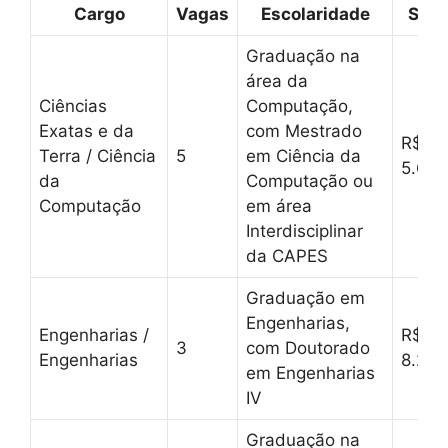
Cargo
Vagas
Escolaridade
Salá
Graduação na
área da
Ciências
Computação,
Exatas e da
com Mestrado
R$
Terra / Ciência
5
em Ciência da
5.626
da
Computação ou
Computação
em área
Interdisciplinar
da CAPES
Graduação em
Engenharias,
Engenharias /
R$
3
com Doutorado
Engenharias
8.257
em Engenharias
IV
Graduação na