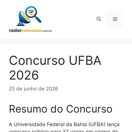
Pular
para
o
Menu
conteúdo
Concurso UFBA
2026
25 de junho de 2026
Resumo do Concurso
A Universidade Federal da Bahia (UFBA) lança
concurso público para 37 vagas em cargos de