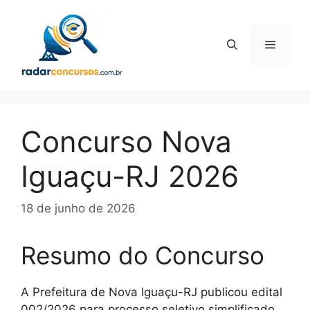
Pular
para
o
Menu
conteúdo
Concurso Nova
Iguaçu-RJ 2026
18 de junho de 2026
Resumo do Concurso
A Prefeitura de Nova Iguaçu-RJ publicou edital
002/2026 para processo seletivo simplificado